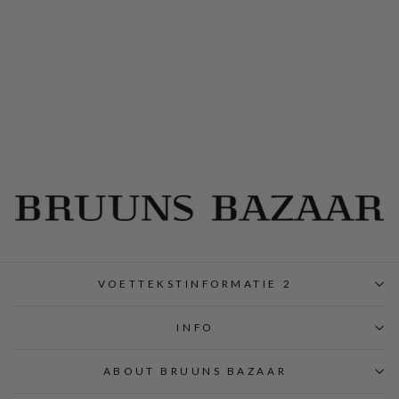
ReginaBZHollie
bodystock - Wit
Regular
Sale
€50,00
€20,00
Save 60%
price
price
VOETTEKSTINFORMATIE 2
INFO
ABOUT BRUUNS BAZAAR