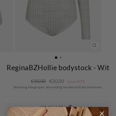
CLOSE
(ESC)
ReginaBZHollie bodystock - Wit
Regular
Sale
€50,00
€20,00
Save 60%
price
price
Belasting inbegrepen.
Verzending
berekend bij het afrekenen.
MAATTABEL