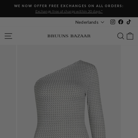
Skip
WE NOW OFFER FREE EXCHANGES ON ALL ORDERS:
to
Exchange free of charge within 30 days.*
Pause
content
slideshow
Instagram
Faceboo
Tik
Nederlands
SITE NAVIGATION
SEAR
C