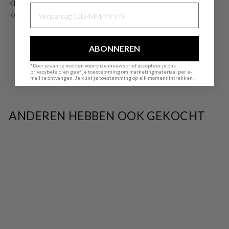
Kleur: Wit
VERJAARDAG
Kwaliteit: 95% polyester 5% elastaan
STEL EEN VRAAG
ABONNEREN
*Door je aan te melden voor onze nieuwsbrief accepteer je ons
privacybeleid en geef je toestemming om marketingmateriaal per e-
mail te ontvangen. Je kunt je toestemming op elk moment intrekken.
ANDEREN HEBBEN OOK GEKOCHT
SALE