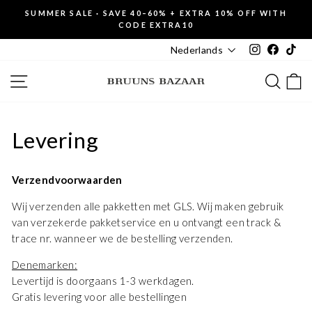
Skip
SUMMER SALE · SAVE 40–60% + EXTRA 10% OFF WITH
to
CODE EXTRA10
Pause
content
slideshow
Instagram
Faceboo
Tik
Nederlands
SITE NAVIGATION
SEAR
C
Levering
Verzendvoorwaarden
Wij verzenden alle pakketten met GLS. Wij maken gebruik
van verzekerde pakketservice en u ontvangt een track &
trace nr. wanneer we de bestelling verzenden.
Denemarken:
Levertijd is doorgaans 1-3 werkdagen.
Gratis levering voor alle bestellingen