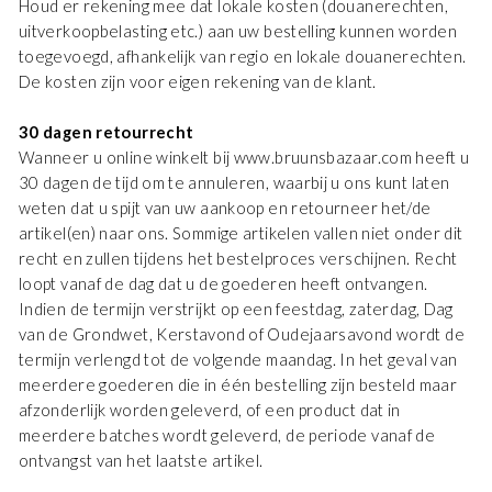
Houd er rekening mee dat lokale kosten (douanerechten,
EU - EU
EUR
uitverkoopbelasting etc.) aan uw bestelling kunnen worden
toegevoegd, afhankelijk van regio en lokale douanerechten.
KRIJG 10% KORTING OP JE EERSTE
Nederlands - NL
EUR
De kosten zijn voor eigen rekening van de klant.
BESTELLING
Word lid van het BRUUNS BAZAAR-universum en ontvang
30 dagen retourrecht
Deutschland - DE
EUR
het laatste nieuws, exclusieve voorverkopen en geweldige
Wanneer u online winkelt bij www.bruunsbazaar.com heeft u
aanbiedingen direct in je inbox.
30 dagen de tijd om te annuleren, waarbij u ons kunt laten
FIRST NAME
weten dat u spijt van uw aankoop en retourneer het/de
artikel(en) naar ons. Sommige artikelen vallen niet onder dit
recht en zullen tijdens het bestelproces verschijnen. Recht
EMAIL
loopt vanaf de dag dat u de goederen heeft ontvangen.
Indien de termijn verstrijkt op een feestdag, zaterdag, Dag
van de Grondwet, Kerstavond of Oudejaarsavond wordt de
VERJAARDAG
termijn verlengd tot de volgende maandag. In het geval van
meerdere goederen die in één bestelling zijn besteld maar
afzonderlijk worden geleverd, of een product dat in
ABONNEREN
meerdere batches wordt geleverd, de periode vanaf de
ontvangst van het laatste artikel.
*Door je aan te melden voor onze nieuwsbrief accepteer je ons
privacybeleid en geef je toestemming om marketingmateriaal per e-
mail te ontvangen. Je kunt je toestemming op elk moment intrekken.